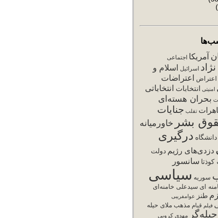
ب‌ها
ان
آمریکا
اجتماعی
ژاد
اسلام و
اسرائیل
اعتراضات
اعتراض
انتخاباتی
انتخابات
امنیتی
بحران هسته‌ای
ت
جنایات
هرات
تقلب
وق بشر
خاورمیانه
درگیری
دانشگاه
دزدی‌های رژیم
دولت
سانسور
کوذتا
سیاسی
سوریه
نه ای
سیدعلی خامنه‌ای
زم
طنز
عوامفریبی
ی
مذهب
ملای حیله
فیلم
قیام
یله‌گر
مهدی کروبی