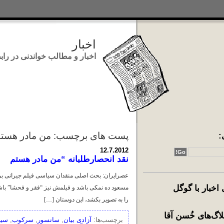
اخبار
اخبار و مطالب خواندنی در رابطه با ایر
:
پست های برچسب: من مادر هست
12.7.2012
نقد انحصارطلبانه “من مادر هستم
عصرایران: بحث اصلی منقدان سیاسی فیلم جیرانی بر
خبار با گوگل
مسعود ده نمکی باشد و فیلمش نیز “فقر و فحشا” باشد،
را به تصویر بکشد، این دوستان […]
اگ‌های خُسن آقا
برچسب‌ها:
آزادی بیان
,
سانسور
,
سرکوب
,
سی