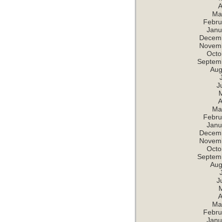
A
Ma
Febru
Janu
Decem
Novem
Octo
Septem
Aug
J
A
Ma
Febru
Janu
Decem
Novem
Octo
Septem
Aug
J
A
Ma
Febru
Janu