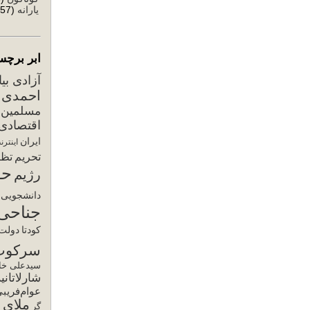
یارانه
(57)
ابر برچس
آزادی بی
احمدی ن
مسلمین
اقتصادی
ایران
اینترن
تحریم
تظا
حق
رژیم
دانشجویی
جناحی
کودتا
دولت 
سرکوب
سیدعلی خام
شارلاتانی
عوام‌فریب
ملای ح
گر