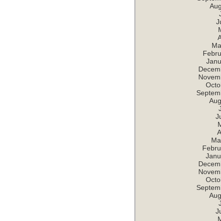
Aug
J
A
Ma
Febru
Janu
Decem
Novem
Octo
Septem
Aug
J
A
Ma
Febru
Janu
Decem
Novem
Octo
Septem
Aug
J