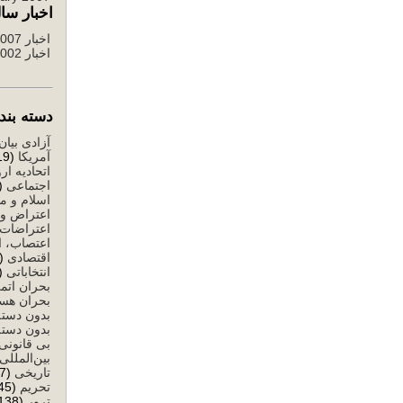
اخبار سال
اخبار 2007 تا 2012
اخبار 2002 تا 2006
دسته بندی ا
آزادی بیان
آمریکا
(519)
اتحادیه ارو
اجتماعی
503)
اسلام و م
اعتراض و 
اعتراضات
اعتصاب، ا
اقتصادی
(1,284)
انتخاباتی
1,146)
بحران اتم
بحران هست
بدون دسته
بدون دسته
بی قانونی
بین‌المللی
تاریخی
(77)
تحریم
(245)
ترور
(138)