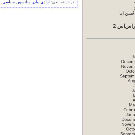
در دسته بندی:
آزادی بیان
,
سانسور
,
سیاسی
,
ُسن آقا
اس‌اس 2
J
Decem
Novem
Octo
Septem
Aug
J
A
Ma
Febru
Janu
Decem
Novem
Octo
Septem