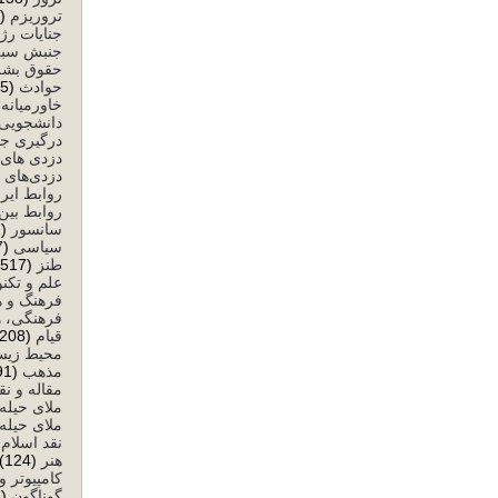
تروریزم
(59)
جنایات رژ
جنبش سبز
حقوق بشر
حوادث
(25)
خاورمیانه
)
دانشجویی
درگیری ج
دزدی های 
دزدی‌های 
روابط ایرا
روابط بین‌
سانسور
(632)
سیاسی
(8,477)
طنز
(517)
علم و تکن
فرهنگ و ه
فرهنگی، ه
قیام
(208)
محیط زی
مذهب
(291)
مقاله و نق
ملای حیله
ملای حیله‌
نقد اسلام
)
هنر
(124)
کامپیوتر و
گوناگون
(58)