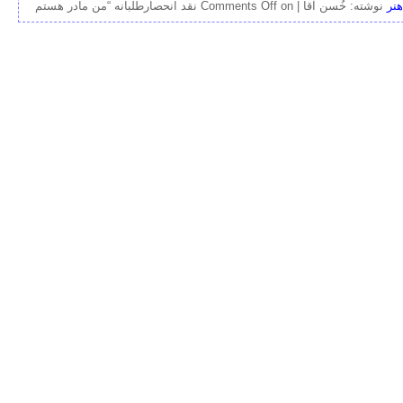
هنر
نوشته: خُسن آقا |
on نقد انحصارطلبانه “من مادر هستم
Comments Off