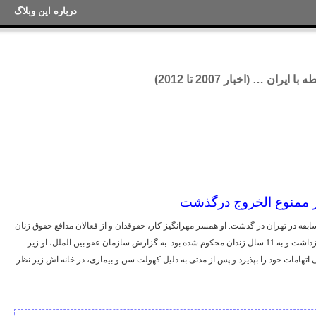
درباره این وبلاگ
ان … (اخبار 2007 تا 2012)
ر ممنوع الخروج درگذشت
 سابقه در تهران در گذشت. او همسر مهرانگیز کار، حقوقدان و از فعالان مدافع حقوق زنان
در ایران بود. سیامک پورزند، در سال 1380 در تهران بازداشت و به 11 سال زندان محکوم شده بود. به گزارش سازمان عفو بین الملل، او زیر
 اتهامات خود را بپذیرد و پس از مدتی به دلیل کهولت سن و بیماری، در خانه اش زیر نظر