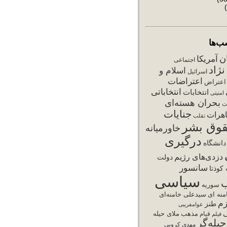
ب‌ها
ان
آمریکا
اجتماعی
ژاد
اسلام و
اسرائیل
اعتراضات
اعتراض
انتخاباتی
انتخابات
امنیتی
بحران هسته‌ای
ت
جنایات
هرات
تقلب
وق بشر
خاورمیانه
درگیری
دانشگاه
دزدی‌های رژیم
دولت
سانسور
کوذتا
سیاسی
سوریه
نه ای
سیدعلی خامنه‌ای
زم
طنز
عوامفریبی
ی
مذهب
ملای حیله
فیلم
قیام
یله‌گر
مهدی کروبی