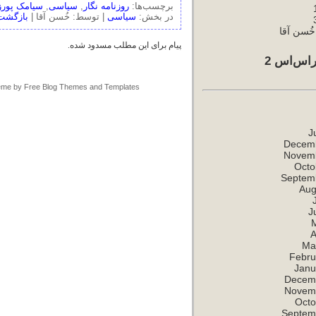
برچسب‌ها:
روزنامه نگار
,
سیاسی
,
سیامک پورز
در بخش:
سیاسی
|
توسط: خُسن آقا |
بازگشت 
ُسن آقا
پیام برای این مطلب مسدود شده.
اس‌اس 2
me by
Free Blog Themes and Templates
J
Decem
Novem
Octo
Septem
Aug
J
A
Ma
Febru
Janu
Decem
Novem
Octo
Septem