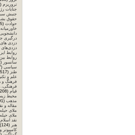
تروریزم
(59)
جنایات رژ
جنبش سبز
حقوق بشر
حوادث
(25)
خاورمیانه
)
دانشجویی
درگیری ج
دزدی های 
دزدی‌های 
روابط ایرا
روابط بین‌
سانسور
(632)
سیاسی
(8,477)
طنز
(517)
علم و تکن
فرهنگ و ه
فرهنگی، ه
قیام
(208)
محیط زی
مذهب
(291)
مقاله و نق
ملای حیله
ملای حیله‌
نقد اسلام
)
هنر
(124)
کامپیوتر و
گوناگون
(58)