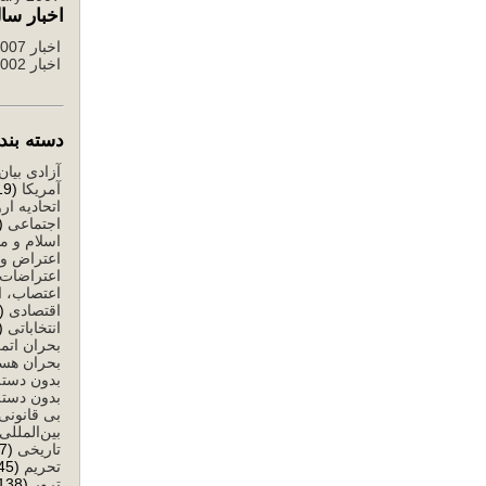
اخبار سال
اخبار 2007 تا 2012
اخبار 2002 تا 2006
دسته بندی ا
آزادی بیان
آمریکا
(519)
اتحادیه ارو
اجتماعی
503)
اسلام و م
اعتراض و 
اعتراضات
اعتصاب، ا
اقتصادی
(1,284)
انتخاباتی
1,146)
بحران اتم
بحران هست
بدون دسته
بدون دسته
بی قانونی
بین‌المللی
تاریخی
(77)
تحریم
(245)
ترور
(138)