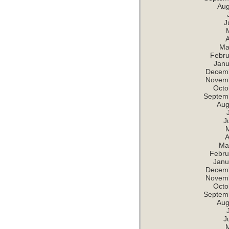
Aug
J
A
Ma
Febru
Janu
Decem
Novem
Octo
Septem
Aug
J
A
Ma
Febru
Janu
Decem
Novem
Octo
Septem
Aug
J