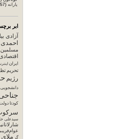
یارانه
(57)
ابر برچس
آزادی بی
احمدی ن
مسلمین
اقتصادی
ایران
اینترن
تحریم
تظا
حق
رژیم
دانشجویی
جناحی
کودتا
دولت 
سرکوب
سیدعلی خام
شارلاتانی
عوام‌فریب
ملای ح
گر