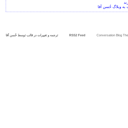
ند
به وبلاگ خُسن آقا
Conversation Blog The
RSS2 Feed
ترجمه و تغییرات در قالب توسط
خُسن آقا