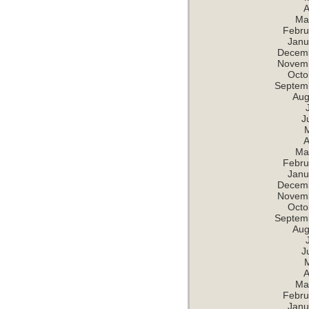
A
Ma
Febru
Janu
Decem
Novem
Octo
Septem
Aug
J
A
Ma
Febru
Janu
Decem
Novem
Octo
Septem
Aug
J
A
Ma
Febru
Janu