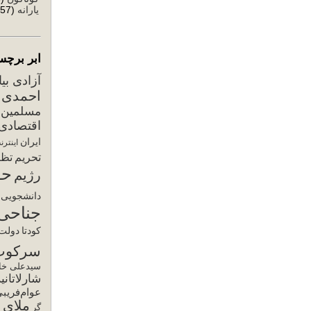
یارانه
(57)
ابر برچس
آزادی بی
احمدی ن
مسلمین
اقتصادی
ایران
اینترن
تحریم
تظا
حق
رژیم
دانشجویی
جناحی
کودتا
دولت 
سرکوب
سیدعلی خام
شارلاتانی
عوام‌فریب
ملای ح
گر