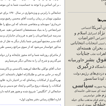
، بر اين اساس و با توجه به حساسيت شما به اين موضو
ب‌ها
ان
آمریکا
اجتماعی
غيرانتفاعي را به بنياد مستضعفان اختصاص دهيد. صرف 
ژاد
اسلام و
اسرائیل
اعتراضات
اعتراض
آنکه مدير مجتمع آموزشي شما يکبار ديگر به نقل از 
انتخاباتی
انتخابات
امنیتی
مذکور خواستار مي‌شود که از سوي مراجع رسمي طي نامه شماره ‌١٤٨٩٤ مورخ ‌٨ /‌١٠ /‌٨٨ اظهار
بحران هسته‌ای
ت
جنایات
هرات
تقلب
از ماجراي روزنامه شما و اخذ مجوز چاپخانه و ارز دول
وق بشر
خاورمیانه
مي‌گذريم و شرح آن را به مجالي ديگر مي‌سپاريم.
درگیری
دانشگاه
جناب آقاي توکلي ملاحظه اين‌همه پاکدستي و پاکزيست
دزدی‌های رژیم
دولت
گرچه در جايي مدعي و طلبکارانه اظهار داشته‌ايد: اع
سانسور
کوذتا
بهره‌گيري از امکانات رسانه‌اي که در اختيار داريد عل
سیاسی
امکانات را وسيله دروغ پراکني و ايجاد جو بدبيني و بي
سوریه
نه ای
سیدعلی خامنه‌ای
جنابعالي از “انگليس” شروع شده و هنوز هم ادامه دارد 
زم
طنز
عوامفریبی
ی
اداره اطلاع رساني دفتر معاون اول»
مذهب
ملای حیله
فیلم
قیام
یله‌گر
مهدی کروبی