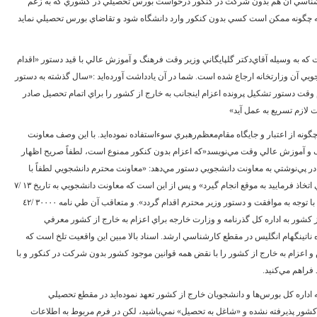
ارشناسي آن هم بدون شرکت در کنکور درخواست بورس تحصيلي در کشوري که به زعم
ه‌اي که چگونه ممکن است کسي بدون کنکور وارد دانشگاه شود و تقاضاي بورس تحصيلي نمايد
 /‌٧٢ به قلم شما موجود است که به وسيله آقاي‌دکتر گلپايگاني وزير وقت فرهنگ و آموزش عالي با قيد دستور «اقدام
ي آن وزارتخانه ارجاع شده است. شما در آن يادداشت آورده‌ايد :«سال گذشته به دستور
قت دستور تشکيل پرونده اعزام اينجانب به خارج از کشور را براي اتمام تحصيل صادر
 لازم تسريع به عمل آيد»
گونه از اعتبار و جايگاه مقام‌معظم‌رهبري سوءاستفاده نموده‌ايد. با اين وصف معاونت
 و آموزش عالي وقت مي‌نويسد«که اعزام بدون کنکور ممنوع است، لطفاً صريح اظهار
ظر گردد» و متعاقب آن وزير وقت در تاريخ ‌١٢ /‌٧ /‌٧٢ در پي‌نوشتي به معاونت دانشجويي دستور مي‌دهد: «معاونت محترم دانشجويي لطفاً با
توجه به سابقه امر و تاکيد جناب آقاي دکتر معين ترتيبي اتخاذ فرماييد به موقع انجام گيرد» و پس از اين است که معاونت دانشجويي به تاريخ ‌١٣ /‌٧
/‌٧٢ در ذيل همان نامه مي‌نويسند: « اداره امور بورس‌ها با توجه به موافقت و دستور وزير محترم اقدام گردد». و متعاقب آن طي نامه ‌٣٠٠٠٠ /‌٤٢
ويان خارج از کشور به اداره کل گذرنامه و وزارت خارجه براي اعزام به خارج از کشور معرفي
ه ناتينگهام انگليس در مقطع کارشناسي ارشد. اسناد بالا مبين اين واقعيت تلخ است که
در مدت ‌٥ روز موجبات بورس و اعزام به خارج از کشور را با نقض همه قوانين موجود کشور بدون شرکت در کنکور و با
فراهم مي‌کنيد.
 روز يعني ‌١٧ /‌٧ /‌٧٢ طي نامه‌اي به اداره کل بورس‌ها و دانشجويان خارج از کشور تعهد نموده‌ايد در مقطع تحصيلي
 کشور پذيرفته نشده و «شاغل به تحصيل» نمي‌باشيد، لکن در فرم مربوط به اطلاعات