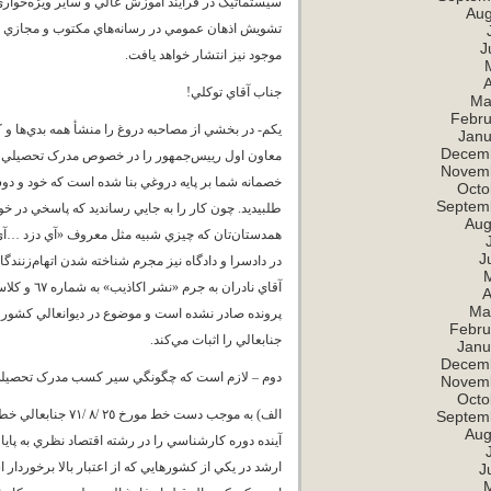
سيستماتيک در فرايند آموزش عالي و ساير ويژه‌خواري‌ها
Aug
تشويش اذهان عمومي در رسانه‌هاي مکتوب و مجازي عليه
J
موجود نيز انتشار خواهد يافت.
A
جناب آقاي توکلي!
Ma
Febru
يکم- در بخشي از مصاحبه دروغ را منشأ همه بدي‌ها و کلي
Janu
Decem
معاون اول رييس‌جمهور را در خصوص مدرک تحصيلي متهم
Novem
خصمانه شما بر پايه دروغي بنا شده است که خود و دوست
Octo
Septem
طلبيديد. چون کار را به جايي رسانديد که پاسخي در خور
Aug
همدستان‌تان که چيزي شبيه مثل معروف «آي دزد …آي 
J
در دادسرا و دادگاه نيز مجرم شناخته‌ شدن اتهام‌زنن
A
Ma
پرونده صادر نشده است و موضوع در ديوانعالي کشور مرا
Febru
جنابعالي را اثبات مي‌کند.
Janu
Decem
دوم – لازم است که چگونگي سير کسب مدرک تحصيلي 
Novem
Octo
الف) به موجب دست 
Septem
Aug
آينده دوره کارشناسي را در رشته اقتصاد نظري به پا
ارشد در يکي از کشورهايي که از اعتبار بالا برخوردا
J