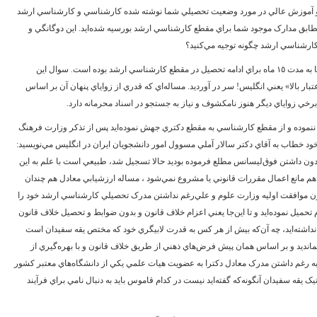
و آموزش عالي در مورد وضعيت تحصيلي شما نوشته شده کارشناسي و کارشناسي ارشد
 مطابق مدارک موجود شما براي مقطع کارشناسي ارشد بورسيه شده‌ايد. اين دوگانگي و
ارشناسي ارشد چگونه توجيه مي‌کنيد؟
د) طبق مدارک موجود درخواست موافقت و اعزام شما به مدت ‌١٥ ماه براي ادامه تحصيل در مقطع کارشناسي ارشد بوده است. سوال اين
ر بالا» يعني انگليس! سر در آورديد. مساله‌اي که قدري از زواياي پنهان آن بر اساس
خي زواياي ديگر هنوز نامکشوف و نياز به جستجو در اسناد محرمانه دارد.
ي ننموده و از مقطع کارشناسي به مقطع دکتري جهش نموده‌ايد پس از تذکر وزارت فرهنگ
 خطاب به آقاي دکتر سالار آملي مسوول امور دانشجويان ايران در انگليس مي‌نويسيد:
ون داشتن فوق‌ليسانس مطلع فرموده بوديد حالا تسجيل شد، طبيعي است با علم به اين
 هم مانع اعمال مقررات قانوني يا مشروع نمي‌شود ، مساله ارزشيابي معادل هم چندان
ن موافقت اوليه وزارت علوم و علي‌رغم نداشتن مدرک تحصيلي کارشناسي ارشد خود را
حميل نموده‌ايد و تا اين‌جا يعني اعزام خلاف قانون و بدون ضوابط و تحصيل خلاف قانون
 نداشته‌ايد، چه آن‌که بيش از هر کس به قدرت لابيگري خود که مختص يقه سفيدان است
ند نمانديد و بر اساس همان پيش فرض‌هاي ذهني از طريق خلاف قانون و با بهره‌گيري از
د به رغم داشتن مدرک معادل دکترا به عضويت هيات علمي يکي از دانشگاه‌هاي معتبر کشور
ک يقه سفيدان آنگونه‌که گفته‌ايد نيست در کدام قاموس بايد به دنبال نامي براي فرآيند