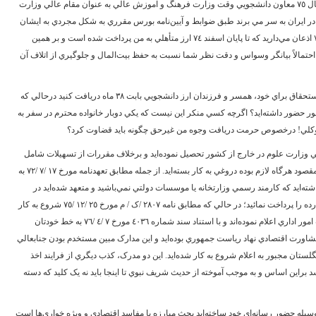
و) مطابق نامه شماره ‌٢١٩٢١ /‌١٢ /‌٤٢ مورخ مهر ماه سال ‌٧٥ معاون دانشجويي وقت وزارت فرهنگ و آموزش عالي به عنوان مقام عالي وزارت
ر ايران به سر مي برند طبق ضوابط و آيين‌نامه بورس مقرري به شکل مجردي به ايشان
تعلق مي‌گيرد» و بازهم به موجب تقاضاي کتبي ‌١ /‌٧ /‌٧٥ اذعان مي‌داريد که تا پايان اسفند ‌٧٤ ارز متأهلي به من پرداخت شده است و بر همين
 احتمالاً بيانگر وسواس و دقت نظر شما نسبت به حفظ بيت‌المال و جلوگيري از اتلاف آن
به راستي چگونه مي‌شود به صورت نامشروع و بدون استحقاق براي خود، همسر و فرزندان ارز دانشجويي بابت ‌٣٨ ماه دريافت کنيد درحالي که
ما فقط ‌١١ ماه درخارج از کشور حضور داشته‌ايد؟ اگرچه کسي منکر اين نيست که يکي دوبار خانواده محترم در سفر به
قاي توکلي! درخصوص حرمت دريافت وجوه من غيرحق چگونه بايد قضاوت کرد؟
لي وزارت علوم در خارج از کشور تحصيل نموده‌ايد و برخلاف مقررات از تسهيلات شامل
تحصيل رايگان و ارز موردنياز بهره برده‌ايد و براي اين مقصود هرگاه لازم بوده دروغي به کار بسته‌ايد. از جمله مطابق تعهدنامه مورخ ‌١٧ /‌٧ /‌٧٢ به
شته‌ايد که کارمند رسمي وزارتخانه يا موسسات دولتي نمي‌باشيد و متعهد شده‌ايد در
صورت خلاف صحت مطالب تعهدنامه کليه خسارات وارده را پرداخت نمائيد؛ در حالي که مطابق نامه ‌٢٨٠٧ /ک / م مورخ ‌٢٥ /‌١٢ /‌٧٥ شروع به کار
شمارا در نهاد رياست جمهوري به امضاء مديرکل وقت امور اداري اعلام نموده‌اند و با استناد سند شماره ‌٤٠٣٦ مورخ ‌٧ /‌٤ /‌٧٦ به خط خودتان
دي‌ماه ‌١٣٦٨ تاکنون يعني ‌٤ /‌٤ /‌٧٦ کارمند مشاورت اقتصادي نهاد رياست جمهوري بوده‌ايد و اين مدارک مبين مستخدم بودن جنابعالي
تان مجبور به اعلام شروع به کار شده‌ايد. اين دو مدرک، کذب ديگري از فرايند اخذ
براين اساس و به موجب آموخته از حديث شريف نبوي تا اينجا بايد نه يک کليد که دسته
يله حضور رسانه‌اي خود ساخته‌ايد بحث مبارزه با مفاسد اقتصادي و ويژه خواري‌ها است