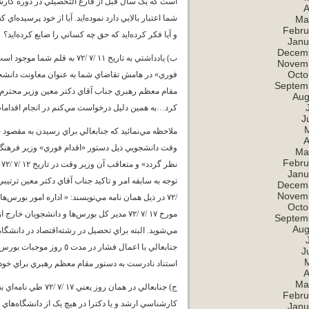
است که يک سال قبل از فارغ ‌التحصيلي در دوره ک
A
شما اعتبار بالايي دارد نموده‌ايد. آيا از خود پرسيد
Ma
Febru
و آيا فکر کرده‌ايد که حق چه کساني را ضايع کرده‌ايد؟
Janu
Decem
ب) يادداشتي به تاريخ ‌١١ /‌٧
Novem
Octo
فوري» در هامش تقاضاي شما به عنوان معاونت دانشجوي
Septem
مقام معظم رهبري جناب آقاي دکتر معين وزير محترم و
Aug
کرد…به همين دليل درخواست مي‌کنم در انجام اقدامات
J
ملاحظه مي‌نمائيد که جنابعالي براي رسيدن به مقصود چ
A
وقت دانشجويي ذيل دستور «اقدام فوري» وزير فرهنگ
Ma
Febru
ن
Janu
Decem
Novem
Octo
مورخ ‌١٧ /‌٧ /‌٧٢ مدير کل بورس‌ها و دانشج
Septem
Aug
مي‌شويد. البته براي تحصيل در رشته‌اقتصاد در دانشگا
جنابعالي با اعمال فشار 
J
استناد نادرست به دستور مقام معظم رهبري براي خود 
A
Ma
ج) جنابعالي در همان
Febru
کارشناسي ارشد و يا دکترا در هيچ يک از دانشگاه‌هاي
Janu