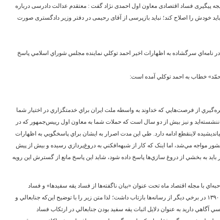
یجه پیگیری فساد اقتصادی معاون اول احمدی نژاد گفت : معتقدم عدالت دادرسی درباره
اید خودش را اصلاح کند؛ نباید بازپرسی از آقای رحیمی در دفتر وزیر دادگستری صورت
در نامه‌اي سرگشاده به اظهارات اخير احمد توكلي نماينده مجلس شوراي اسلامي پاسخ
حمّد» خطاب به احمد توکلي آمده است:
بهره‌گيري از فرصت‌هايي که خداوند به واسطه ملت ايران براي خدمتگزاري در اختيار شما
نشسته‌ايد و نيز بيش از دو سال است که حملات شما به معاون اول رييس‌جمهور که در
انديشيده لاينقطع ادامه دارد. طي اين مدت اصرار به ايشان براي پاسخگويي به اظهارات
ر مواجه‌ مي‌شد، اما اينک که کار از شبهه‌افکني به دروغ‌پردازي رسيده و بيش از پيش
بايد به بخشي از دروغ سازي‌ها پاسخ داده شود، شايد اين پاسخ مانع از گسترش اين رويه
ي با مجله اقتصاد ماه تحت عنوان «بيان ناگفته‌ها از فساد يقه سفيدها» و فساد
سيستمي و نظام يافته‌ سخن گفته‌ايد که مورخ ‌٥ بهمن ‌١٣٩٠ در برخي ديگر از رسانه‌ها بازتاب داشت؛ لذا متن زير را با توضيح اين‌که جنابعالي و
ي آگاهي داريد به عنوان دلايل اثبات يقه سفيد بودن جنابعالي در ارتکاب فساد