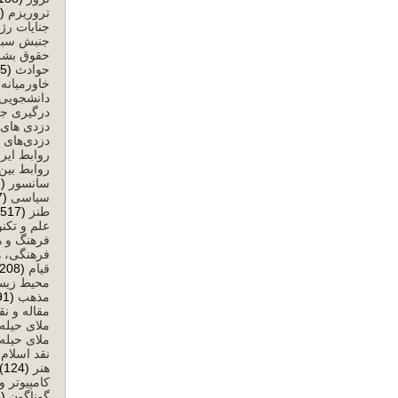
تروریزم
(59)
جنایات رژ
جنبش سبز
حقوق بشر
حوادث
(25)
خاورمیانه
)
دانشجویی
درگیری ج
دزدی های 
دزدی‌های 
روابط ایرا
روابط بین‌
سانسور
(632)
سیاسی
(8,477)
طنز
(517)
علم و تکن
فرهنگ و ه
فرهنگی، ه
قیام
(208)
محیط زی
مذهب
(291)
مقاله و نق
ملای حیله
ملای حیله‌
نقد اسلام
)
هنر
(124)
کامپیوتر و
گوناگون
(58)