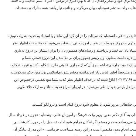
 براي خود و ديگر رفقاي‌تان که با بهره‌گيري از توهين، افتراء، نشر اکاذيب و به قصد
 دولت منتشر نموده‌ايد، بيان مي‌گردد و چنانچه نياز باشد همه مدارك و مستندات
د در اتاقي دانسته‌ايد که سيئات را در آن گرد آورده‌اند و با استناد به حديث شريف نبوي،
 به دروغ نموده‌ايد، از همين آموزه ديني استفاده مي‌شود، که متاسفانه اظهار نظر
ان‌تان ساختيد و پرداختيد و رسانه‌هاي همسوي‌تان را براي انتشار اين دروغ به ياري
 لازم داشت معاون اول رييس‌جمهور براي بر ملا شدن اين دروغ جمعيِِِِِِ شما و
دزد» بود، چاره‌اي نداشت جز آن‌که از مجاري قانوني طرح شکايت کند و نتيجه شکايت
دگان و مشخصاٌ آقاي الياس نادران نماينده مجلس‌شوراي‌اسلامي بود. متن حکم محکوميت
آقاي نادران به جرم «نشر اکاذيب» به شماره ‌٦٧ و کلاسه ‌٨٩ /‌٧٦ /‌١٠٣ ابلاغ شده که بر خلاف اظهار نظر کذب شما منع تعقيبي درخصوص اين
حل پاياني خود را طي مي‌نمايد. در اين‌باره مراجعه به اسناد و مدارک خلاف‌گويي
جنابعالي مرور شود، تا معلوم شود دروغ کدام است و دروغگو کيست.
خط مورخ ‌٢٥ /‌٨ /‌٧١ جنابعالي خطاب به آقاي دکتر معين وزير وقت فرهنگ و آموزش عالي نوشته‌ايد: «چون در خرداد سال
يان مي‌رسانم مصمم هستم اگر امکان فراهم شود ادامه تحصيل را در دوره کارشناسي
ر است انجام دهم، مقتضي است در اين زمينه مساعدت فرماييد…» اين مدرک بيانگر آن