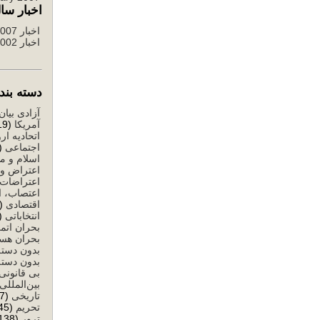
اخبار سال
اخبار 2007 تا 2012
اخبار 2002 تا 2006
دسته بندی ا
آزادی بیان
آمریکا
(519)
اتحادیه ارو
اجتماعی
503)
اسلام و م
اعتراض و 
اعتراضات
اعتصاب، ا
اقتصادی
(1,284)
انتخاباتی
1,146)
بحران اتم
بحران هست
بدون دسته
بدون دسته
بی قانونی
بین‌المللی
تاریخی
(77)
تحریم
(245)
ترور
(138)