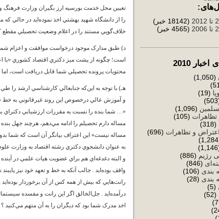
‌های:
تعيين محل خدمت بورسيه ارز بگيران وزارت فرهنگ 
را از دانشگاه شهيد بهشتي اخذ نموده‌ايد در حالي که
(18142 خبر)
(4565 خبر)
خلاف‌گويي مستند را در اعلام وضعيت تحصيلي مقطع ک
است؛ چگونه از پشت ميز دکتري اقتصاد کشوري «با اعتبا
خبار 2010
محتويات پرونده تحصيلي شما قابل دريافت است، اما بر
(1,050)
هـ) با توجه به اين‌که جنابعالي کارشناسي ارشد را ط
پا
(19)
و آموزش عالي درخصوص اين روند غيرقانوني به خط خود
(
سلمین
(1,096)
«… شما بنده را نسبت به مقررات ارزشيابي دکتراي بد
تظاهرات
(105)
مساله دارم تحصيلم را ادامه مي‌دهم، هرچند جهل بنده
(318)
عتراض و تظاهرات
(696)
مساله نيست» اين اعتراف بيانگر آن است که شما بدو
به عنوان دانشجوي دکتري رشته اقتصاد به وزارت علوم ت
(
ی رژیم
(886)
و البته دغدغه‌اي هم براي عضويت هيات علمي در آينده
ه‌ای
(846)
واقف بوده‌ايد . جالب آنکه به خط و تعهد خود نيز پايب
 بندی
(106)
 بندی
(28)
رانت‌هايي که بيش از همه کس از آن برخوردار بوده‌اي
(5)
درآمده‌ايد . جل‌الخالق اگر اين رانت و مفسده سيستماتي
(52)
اخد مدرک شما بود که ديگران را به آن متهم مي‌کنيد ؟