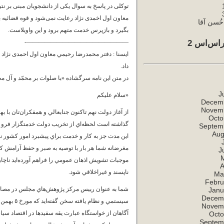
توکلی در پاسخ به سوال یکی از دانشجویان مبنی بر نت
معاون اول اخمدی نژاد رعایت نمی‌شود و قوه قضائیه ب
ُسن آقا
بگیرد و بازپرس خدمت متهم برود و این واویلاست.
اس‌اس 2
—————————————————-
ایسنا : دفتر محمدرضا رحيمي معاون اول احمدی نژاد 
داد.
در متن اين نامه سرگشاده «با صلوات بر محمّد و آل م
J
«سلام عليکم
Decem
Novem
از آغاز دولت نهم تاکنون جنابعالي و همفکران‌تان با 
Octo
گذاشته است لحظه‌اي از تخريب دولت خدمتگزار فرو ن
Septem
Aug
اين مدت جز به کار و خدمت براي پيشبرد امور کشور ني
مغرضانه شما هر بار با توصيه به صبر و حفظ آرامش کشو
J
موجبات تشويش اذهان عمومي را فراهم آورده‌ايد ناچار 
A
ناپسند و غيراخلاقي شود.
Ma
Febru
شما به عنوان رييس مرکز پژوهش‌هاي مجلس در مصاحبه‌ا
Janu
Decem
Novem
آگاهان از خواستگاه عبارت يقه سفيدها در اقتصاد سياس
Octo
Septem