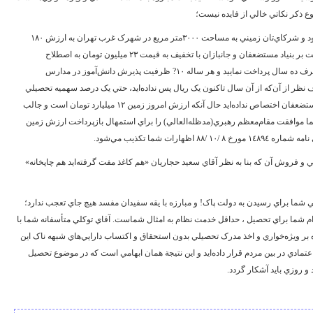
ع ذکر نکاتي خالي از فايده نيست؛
جنابعالي با رايزني و ويژه‌خواري در سال ‌١٣٧٠ براي خود و شرکاي‌تان زميني به مساحت ‌٣٠٠٠متر مربع در شهرک غرب تهران به ارزش ‌١٨٠
ميليون تومان در زمان رياست آقاي محسن رفيق‌دوست بر بنياد مستضعفان و جانبازان با تخفيف به قيمت ‌٢٣ ميليون تومان به اصطلاح
خريداري! نموده‌ايد و متقاضي شده‌ايد که اين مبلغ را ظرف ده سال پرداخت نماييد و هر ساله ‌١٠? ظرفيت پذيرش دانش‌آموز در مدارس
نظر از آن‌که از آن سال تاکنون يک ريال پس نداده‌ايد، حتي يک درصد سهميه تحصيلي
مدرسه غيرانتفاعي‌تان را هم به فرزندان جانبازان و مستضعفان اختصاص نداده‌ايد حال آنکه ارزش امروز زمين ‌١٢ ميليارد تومان است و جالب
شما موافقت مقام‌معظم رهبري(مدظله‌العالي) را براي استمهال بازپرداخت ارزش زمين
ات شما تکذيب مي‌شود.
تي و فروش آن که بنا به نظر آقاي سعيد حجاريان «هم کاغذ مفت گرفته‌ايد هم چاپخانه»
ي شما براي رسيدن به دولت پاک! و مبارزه با يقه سفيدان مفسد هيچ جاي تعجب ندارد؛
زام شما براي تحصيل ، حداقل خدمت نظام به امثال شماست. آقاي توکلي متأسفانه شما با
اوه بر ويژه‌خواري و اخذ مدرک تحصيلي بدون استحقاق و اکتساب دارايي‌هاي شبهه ناک اين
‌اعتمادي در بين مردم قرار داده‌ايد و اين نتيجة همان ابهامي است که در موضوع تحصيل
و روزي بايد آشکار گردد.