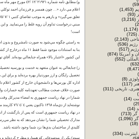
یم
(1,453)
اعلام مي دارد «… چون همسر و فرزندان احمد توکلي د
(93)
(3,216)
مبني درخواست تداوم آن رويه غلط را مي‌نماييد. و اين
(1,174
است!
(725)
ناحی
(2,143)
رژیم
(536)
رژیم
(517)
بنا به استنادات موجود ش
ن و آمریکا
(874)
اين کشور «اعتبار بالا» همراه جنابعالي بوده‌اند. آ
المللی
(552)
ز) جنابعالي به عنوان متعهد به خدمت و بورسيه تحصي
ولوژی
(8)
اداره کل بورس‌ها و دانشجويان خارج از کشور اعلام دا
نر
(117)
نری، تاریخی
(311)
ست
(14)
نوشته‌ايد از 
د
(14)
در نهاد رياست جمهوري است که پس از بازگشت از انگلس
 گر
(713)
گر
(1,096)
مدارک تحصيلي شما را نشان مي‌دهد که به نظر مي‌رسد 
(18
کليدي از ساختمان بدي‌ها نزد شما وجود داشته باشد.
 اینترنت
(334)
سوم) يکي از موضوعاتي که همواره مطرح کرده‌ايد و وس