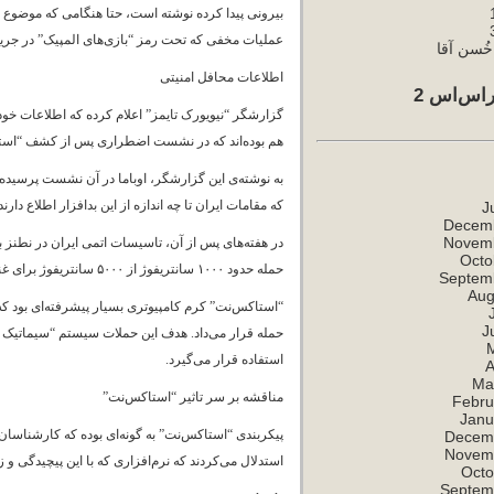
عملیات مخفی که تحت رمز “بازی‌های المپیک” در جریا
ُسن آقا
اطلاعات محافل امنیتی
اس‌اس 2
گزارشگر “نیویورک تایمز” اعلام کرده که اطلاعات خود 
هم بوده‌اند که در نشست اضطراری پس از کشف “استا
به نوشته‌ی این گزارشگر، اوباما در آن نشست پرسیده 
که مقامات ایران تا چه اندازه از این بدافزار اطلاع دار
J
Decem
Novem
در هفته‌های پس از آن، تاسیسات اتمی ایران در نطنز ب
Octo
حمله حدود ۱۰۰۰ سانتریفوژ از ۵۰۰۰ سانتریفوژ برای غنی‌سازی اورانیوم را برای مدتی از کار انداخته است.
Septem
Aug
“استاکس‌نت” کرم کامپیوتری بسیار پیشرفته‌ای بود ک
J
استفاده قرار می‌گیرد.
A
Ma
مناقشه بر سر تاثیر “استاکس‌نت”
Febru
Janu
پیکربندی “استاکس‌نت” به گونه‌ای بوده که کارشناسان
Decem
Novem
استدلال می‌کردند که نرم‌افزاری که با این پیچیدگی و
Octo
Septem