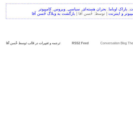
ت
,
باراک اوباما
,
بحران هسته‌ای
,
سیاسی
,
ویروس
,
کامپیوتر
پیوتر و اینترنت
|
توسط: خُسن آقا |
بازگشت به وبلاگ خُسن آقا
Conversation Blog The
RSS2 Feed
ترجمه و تغییرات در قالب توسط
خُسن آقا