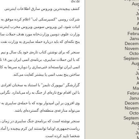
dw.de
Aug
کشف پیچیده‌ترین ویروس سارق اطلاعات اینترنتی
J
شرکت روسی “کسپرسکی لب” اعلام کرده موفق به کشف 
A
اثبات شود، این ویروس سومین ویروس مخرب اینترنتی
Ma
Febru
وزارت علوم، دومین وزارت‌خانه مورد هدف حملات سای
Janu
پنج نکته‌ای که باید درباره حمله سایبری به وزارت نفت ب
Decem
Novem
سنجر که برای نوشتن کتاب تازه‌ی خود یک سال و نیم 
Octo
Septem
Aug
اتمی ایران توانسته‌اند غنی‌سازی را دوباره سریعا به کار
J
ساختن پنج بمب اتمی یا بیشتر کفایت می‌کند.
A
گزارشگر “نیویورک تایمز” با استناد به سخنان افراد
Ma
با این اقدام نوع تازه‌ای از جنگ به راه می‌اندازد. نگرا
Febru
Janu
Decem
وی افزون بر این امیدوار بوده که با حمله‌ی سایبری به 
Novem
می‌تواند منازعه‌ی منطقه‌ای گسترده‌ای باشد.
Octo
Septem
سنجر نوشته است که برنامه‌ی جنگ سایبری در زمان ر
Aug
ریاست‌جمهوری اوباما توانستند این کرم پیچیده را آماده
J
شخصا تایید کرده است.