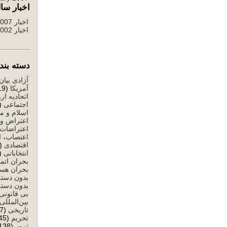
اخبار سال
اخبار 2007 تا 2012
اخبار 2002 تا 2006
دسته بندی ا
آزادی بیان
آمریکا
(519)
اتحادیه ارو
اجتماعی
503)
اسلام و م
اعتراض و 
اعتراضات
اعتصاب، ا
اقتصادی
(1,284)
انتخاباتی
1,146)
بحران اتم
بحران هست
بدون دسته
بدون دسته
بی قانونی
بین‌المللی
تاریخی
(77)
تحریم
(245)
ترور
(138)