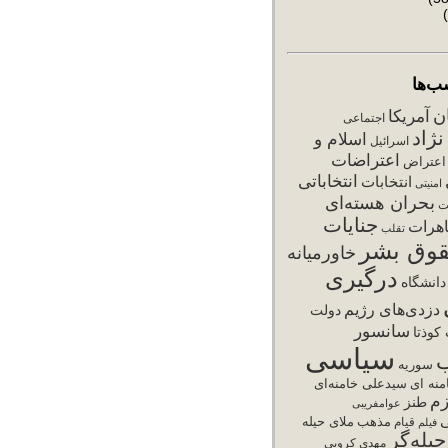
ب‌ها
ان
آمریکا
اجتماعی
ژاد
اسلام و
اسرائیل
اعتراضات
اعتراض
انتخاباتی
انتخابات
امنیتی
بحران هسته‌ای
ت
جنایات
هرات
تقلب
وق بشر
خاورمیانه
درگیری
دانشگاه
دزدی‌های رژیم
دولت
سانسور
کوذتا
سیاسی
سوریه
نه ای
سیدعلی خامنه‌ای
زم
طنز
عوامفریبی
ی
مذهب
ملای حیله
فیلم
قیام
یله‌گر
مهدی کروبی