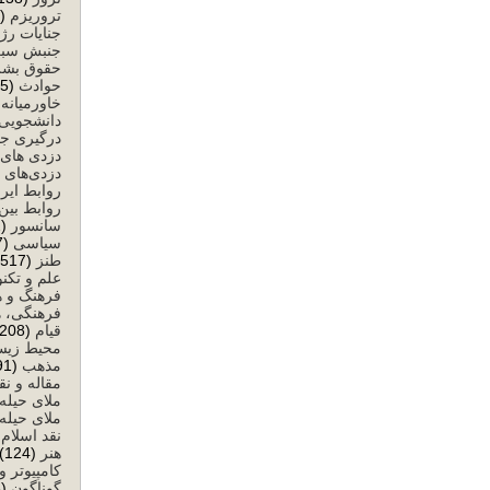
تروریزم
(59)
جنایات رژ
جنبش سبز
حقوق بشر
حوادث
(25)
خاورمیانه
)
دانشجویی
درگیری ج
دزدی های 
دزدی‌های 
روابط ایرا
روابط بین‌
سانسور
(632)
سیاسی
(8,477)
طنز
(517)
علم و تکن
فرهنگ و ه
فرهنگی، ه
قیام
(208)
محیط زی
مذهب
(291)
مقاله و نق
ملای حیله
ملای حیله‌
نقد اسلام
)
هنر
(124)
کامپیوتر و
گوناگون
(58)