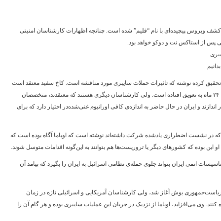
ویروس پیچیده‌ای با نام “فلیم” شده است. چنانچه اظهارات کار‌شناسان امنیتی
 پس از استاکس نت و دوکو خواهد بود.
بری
دانیم
تحقیق کرده نوشته که تاثیرات حملات سایبری مورد مناقشه ‌است. کاخ سفید معتقد است
که با این حملات سایبری، برنامه‌ی اتمی ایران بین ۱۸ تا ۲۴ ماه به تعویق افتاده است. ولی کارشناسان دیگری هستند که معتقدند، متخصصان
 اندازند و ایران در حال حاضر به اندازه‌ی کافی اورانیوم غنی‌شده‌در اختیار دارد که برای
ی که در نشست اضطراری یادشده شرکت داشته‌اند نوشته است که اوباما آگاه بوده است که
نی او این بوده که کشورهای دیگر یا تروریست‌ها هم بتوانند به این‌گونه اقدامات متوسل شوند.
تاسیسات اتمی ایران بتواند جلوی حمله‌ی نظامی اسرائیل به ایران را بگیرد که پیامد آن
یاست‌جمهوری بوش آغاز شد، ولی کارشناسان آمریکایی و اسرائيلی تازه در زمان
 کنند. وی می‌افزاید، اوباما از نزدیک در جریان این عملیات سایبری بوده و هر گام آن را