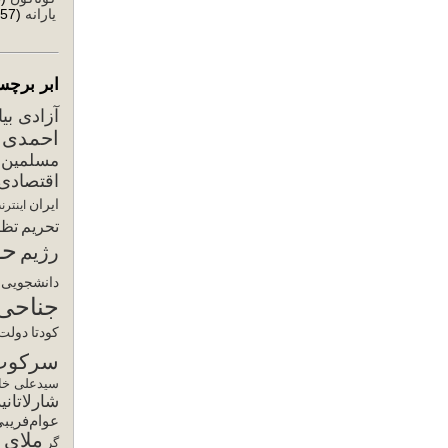
یارانه
(57)
ابر برچس
آزادی بی
احمدی ن
مسلمین
اقتصادی
ایران
اینترن
تحریم
تظا
حق
رژیم
دانشجویی
جناحی
کودتا
دولت 
سرکوب
سیدعلی خام
شارلاتانی
عوام‌فریب
ملای ح
گر