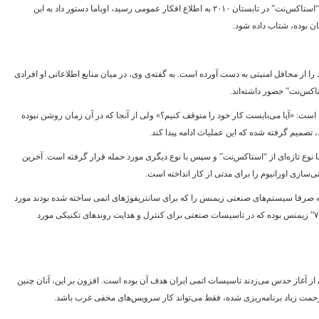
بیرونی پیدا کرده نوشته است، حتا هنگامی که موضوع “استاکس‌نت” در تابستان ۲۰۱۰ به اطلاع افکار عمومی رسید، اوباما دستور داد به این
ن بوده، شتاب داده شود.
را از محافل امنیتی به دست آورده است. به گفته‌ی وی، در میان منابع اطلاعاتی او افرادی
کس‌نت” حضور داشته‌اند.
است: «آیا می‌بایست کار خود را متوقف کنیم؟» ولی از آنجا که در آن زمان روشن نبوده
ند، تصمیم گرفته شده که این عملیات ادامه پیدا کند.
ا نوع تازه‌ای از “استاکس‌نت” و سپس با نوع دیگری مورد حمله قرار گرفته است. آخرین
ه صرفا سیستم‌های صنعتی زیمنس را که برای سانتریفوژهای اتمی ساخته شده بودند مورد
حمله قرار می‌داد. هدف این حملات سیستم “سیماتیک ۷” زیمنس بوده که در تاسیسات صنعتی برای کنترل و هدایت روندهای تکنیکی مورد
 از آغاز حدس می‌زدند تاسیسات اتمی ایران هدف آن بوده است. افزون بر این، آنان چنین
 زحمت زیاد برنامه‌ریزی شده، فقط می‌تواند کار سرویس‌‌های مخفی غرب باشد.