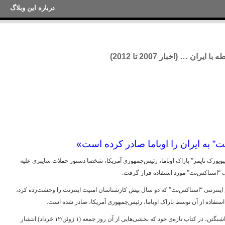
درباره این وبلاگ
ان … (اخبار 2007 تا 2012)
ت” به ایران را اوباما صادر کرده است»
نیویورک تایمز” باراک اوباما، رئيس‌جمهوری آمریکا، شخصا دستور حملات سایبری علیه
ف “استاکس‌نت” مورد استفاده قرار گرفت.
م اینترنتی “استاکس‌نت” که دو سال پیش کارشناسان امنیت اینترنت را وحشت‌زده کرد،
ستفاده از آن توسط باراک اوباما، رئيس‌جمهوری آمریکا، صادر شده است.
دیوید ای. سنجر، گزارشگر ارشد “نیویورک تایمز” در واشنگتن، در کتاب تازه‌ی خود که بخشی‌هایی از آن روز جمعه (۱ ژوئن/۱۲ خرداد) انتشار