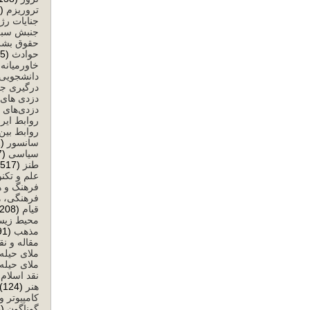
تروریزم
(59)
جنایات رژ
جنبش سبز
حقوق بشر
حوادث
(25)
خاورمیانه
)
دانشجویی
درگیری ج
دزدی های 
دزدی‌های 
روابط ایرا
روابط بین‌
سانسور
(632)
سیاسی
(8,477)
طنز
(517)
علم و تکن
فرهنگ و ه
فرهنگی، ه
قیام
(208)
محیط زی
مذهب
(291)
مقاله و نق
ملای حیله
ملای حیله‌
نقد اسلام
)
هنر
(124)
کامپیوتر و
گوناگون
(58)