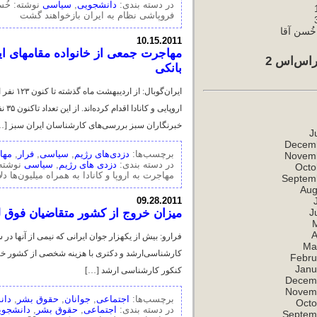
در دسته بندی:
دانشجویی
,
سیاسی
نوشته: خُس
فروپاشی نظام به ایران بازخواهند گشت
ُسن آقا
10.15.2011
مهاجرت جمعی از خانواده مقامهای ایرا
اس‌اس 2
بانکی
ایران‌گ
ارو
خبرنگاران سبز بررسی‌های کار‌شناسان ایران سبز […
J
Decem
برچسب‌ها:
دزدی‌های رژیم
,
سیاسی
,
فرار
,
مها
Novem
در دسته بندی:
دزدی های رژیم
,
سیاسی
نوشته:
Octo
مهاجرت به اروپا و کانادا به همراه میلیون‌ها د
Septem
Aug
09.28.2011
میزان خروج از کشور متقاضیان فوق لیسا
J
A
Ma
Febru
Janu
کنکور کارشناسی‌ ارشد […]
Decem
Novem
برچسب‌ها:
اجتماعی
,
جوانان
,
حقوق بشر
,
دان
Octo
در دسته بندی:
اجتماعی
,
حقوق بشر
,
دانشجوی
Septem