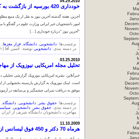
04.29.2010
A
خودداری 420 بورسیه از بازگشت به کشور
Ma
Febru
آخرین: هفته گذشته آخرین نیوز به نقل از یک منبع مطل
Janu
Decem
امور دانشجویان غیر ایرانی وزارت علوم در گفتگو با مه
Novem
“آخرین نیوز “درباره خودداری […]
Octo
Septem
Aug
برچسب‌ها:
دانشجویی
,
دانشگاه
,
فرار مغزها
,
م
در دسته بندی:
دانشجویی
نوشته: خُسن آقا |
on خودداری 
J
03.25.2010
A
تحلیل مجله امریکایی نیوزویک از مه
Ma
Febru
خبرآنلاین: نشریه امریکایی نیوزویک گزارشی تحلیلی 
Janu
Decem
Novem
موفق به دریافت نمراتی چشمگیر و بی‌سابقه در آزمون
Octo
Septem
Aug
برچسب‌ها:
حقوق بشر
,
دانشجویی
,
دانشگاه
,
در دسته بندی:
حقوق بشر
,
دانشجویی
,
سیاسی
مهاجرت دانشجویان دانشگاه شریف از ایران
J
A
11.10.2009
Ma
هرماه 70 دکتر و 450 فوق لیسانس از ایران مهاجرت می کنند
Febru
Janu