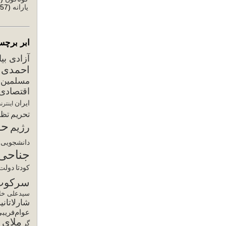
یارانه
(57)
ابر برچس
آزادی بی
احمدی ن
مسلمین
اقتصادی
ایران
اینترن
تحریم
تظا
حق
رژیم
دانشجویی
جناحی
کودتا
دولت 
سرکوب
سیدعلی خام
شارلاتانی
عوام‌فریب
ملای ح
گر