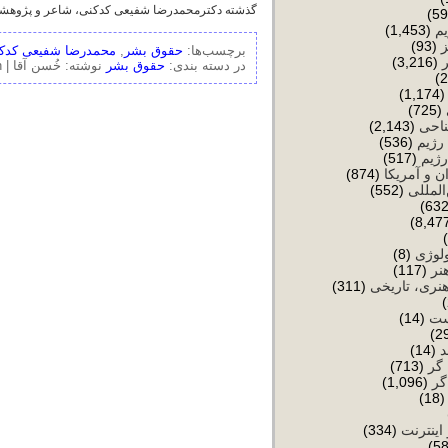
گذشته دکترمحمدرضا شفیعی کدکنی، شاعر و پژوهش
یم
(1,453)
(93)
برچسب‌ها:
حقوق بشر
,
محمدرضا شفیعی کدک
(3,216)
در دسته بندی:
حقوق بشر
نوشته: خُسن آقا |
on م
(1,174
(725)
ناحی
(2,143)
رژیم
(536)
رژیم
(517)
ن و آمریکا
(874)
المللی
(552)
ولوژی
(8)
نر
(117)
نری، تاریخی
(311)
ست
(14)
د
(14)
 گر
(713)
گر
(1,096)
(18
 اینترنت
(334)