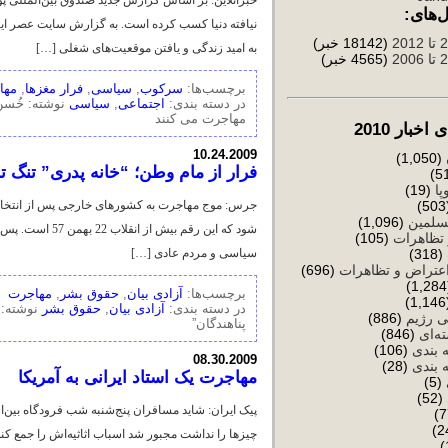
‌های:
(18142 خبر)
به امید زندگی و یافتن موقعیت‌های شغلی […]
(4565 خبر)
برچسب‌ها:
سرکوب
,
سیاسی
,
فرار مغزها
,
مها
در دسته بندی:
اجتماعی
,
سیاسی
نوشته: خُسن 
مهاجرت می کنند
خبار 2010
10.24.2009
(1,050)
فرار از مام وطن؛ “خانه پدری” تنگ ت
پا
(19)
(
سلمین
(1,096)
شود که این رقم
تظاهرات
(105)
(318)
سیاسی و مردم عادی […]
عتراض و تظاهرات
(696)
برچسب‌ها:
آزادی بیان
,
حقوق بشر
,
مهاجرت
(
در دسته بندی:
آزادی بیان
,
حقوق بشر
نوشته: 
ی رژیم
(886)
پناهندگان”
ه‌ای
(846)
 بندی
(106)
08.30.2009
 بندی
(28)
مهاجرت یک استاد ایرانی به آمریکا
(5)
(52)
پیک ایران: شاید مسافران پنج‌شنبه شب فرودگاه بین‌ال
چیزها را نداشت مجبور شد اسباب اثاثیه‌اش را جمع کند 