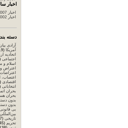
اخبار سال
اخبار 2007 تا 2012
اخبار 2002 تا 2006
دسته بندی ا
آزادی بیان
آمریکا
(519)
اتحادیه ارو
اجتماعی
503)
اسلام و م
اعتراض و 
اعتراضات
اعتصاب، ا
اقتصادی
(1,284)
انتخاباتی
1,146)
بحران اتم
بحران هست
بدون دسته
بدون دسته
بی قانونی
بین‌المللی
تاریخی
(77)
تحریم
(245)
ترور
(138)