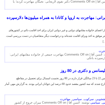
ن آقا |
Comments Off
on دکتر تقوی لاریجانی: نخبگان مهاجرت کرده؛ با
نی: مهاجرت به اروپا و کانادا به همراه میلیون‌ها دلارسپرده
وبال: از اردیبهشت ماه گذشته تا کنون ۱۲۳ نفر از اعضای خانواده مقامهای دولتی و غیر دولتی ایران برای اخذ اقامت دائم در کشورهای
پایی و کانادا اقدام کرده‌اند. از این تعداد تاکنون ۳۵ نفر موفق به اخذ ویزای اقامت شده‌اند و درخواست دیگر متقاضیان در دست بررسی است.
]
جرت
 خُسن آقا |
Comments Off
on مهاجرت جمعی از خانواده مقامهای ایرانی:
لارسپرده بانکی
نس و دکتری در 80 روز
فرارو: بیش از یکهزار جوان ایرانی که نیمی از آنها در سن 22 تا 23 سالگی قرار دارند در 80 روز نخست امسال برای تحصیل در مقاطع
کارشناسی‌ارشد و دکتری با هزینه شخصی از کشور خارج شدند که سه کشور مقصد حدود 60 درصد این جوانان ایرانی بودند. به گزارش مهر، آمار
شجویی
,
سرکوب
,
سیاسی
,
مهاجرت
ی
,
سیاسی
نوشته: خُسن آقا |
Comments Off
on میزان خروج از کشور