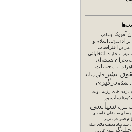
ب‌ها
ان
آمریکا
اجتماعی
ژاد
اسلام و
اسرائیل
اعتراضات
اعتراض
انتخاباتی
انتخابات
امنیتی
بحران هسته‌ای
ت
جنایات
هرات
تقلب
وق بشر
خاورمیانه
درگیری
دانشگاه
دزدی‌های رژیم
دولت
سانسور
کوذتا
سیاسی
سوریه
نه ای
سیدعلی خامنه‌ای
زم
طنز
عوامفریبی
ی
مذهب
ملای حیله
فیلم
قیام
یله‌گر
مهدی کروبی