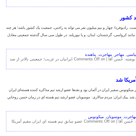
صد کشور
ست. رادیوفردا: چهار و نيم ميليون نفر می تواند به راحتی، جمعيت يک کشور باشد؛ هر چند
انند کرواسی، گرجستان، لبنان، و يا نيوزيلند. در طول سی سال گذشته جمعيتی معادل
اسی
,
مهاجر
,
مهاجرت
,
پناهنده
وشته: خُسن آقا |
Comments Off
on ايرانيان در غربت؛ جمعيتی بالاتر از صد
مريکا شد
یکونوس سفیر ایران در آلمان بود و بعدها عضو ارشد تیم مذاکره کننده هسته‌ای ایران
 شد. پیک ایران: مردم سالاری : موسويان عضو ارشد تيم هسته اي در زمان حسن روحاني
هاجرت
,
موسویان
,
میکونوس
 خُسن آقا |
Comments Off
on عضو سابق تيم هسته اي ايران مقيم آمريکا